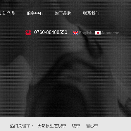
走进华鼎
服务中心
旗下品牌
联系我们
0760-88488550
English
Japanese
热门关键字：
天然原生态织带
绒带
雪纱带