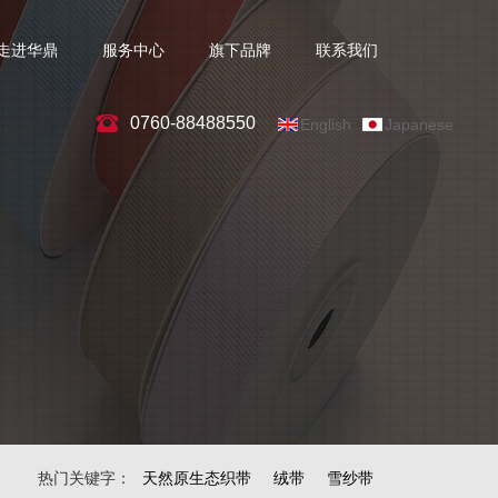
走进华鼎
服务中心
旗下品牌
联系我们
0760-88488550
English
Japanese
热门关键字：
天然原生态织带
绒带
雪纱带