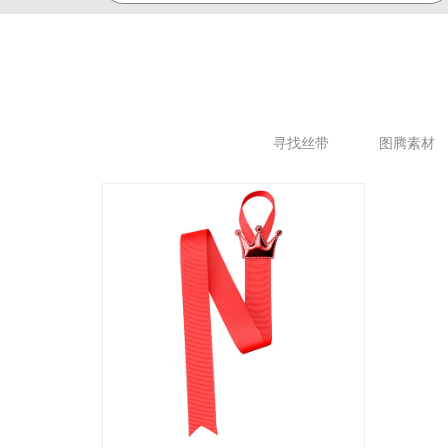
寻找丝带
图腾素材