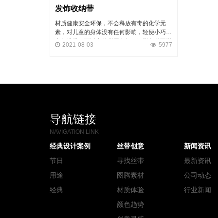
发饰收纳带
材质健康安全环保，不会释放有毒的化学元
素，对儿童的身体没有任何影响，轻便小巧，
方便携带，可以充分利用空间，摆脱杂乱不堪
2021-08-03
5977
的桌面，让空间更加整洁。
导航链接
NAVIGATION LINK
经典设计案例
丝带创意
新闻资讯
节日
寻找丝带
最新资讯
用途
图腾素材
公司动态
经典
材质体验
行业新闻
颜色趋势