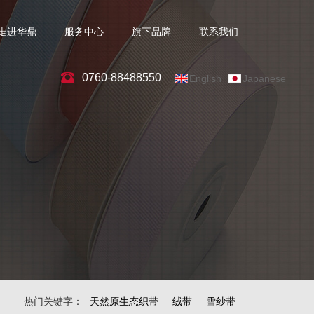
走进华鼎
服务中心
旗下品牌
联系我们
0760-88488550
English
Japanese
热门关键字：
天然原生态织带
绒带
雪纱带