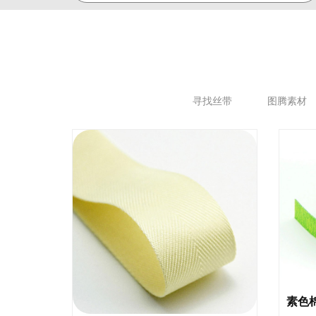
寻找丝带
图腾素材
素色