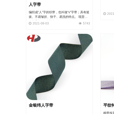
人字带
编织成“人”字的织带，也叫做“v”字带；具有挺
2021
拔、不易皱折、快干、易洗的特点。 现货有
2 个规格，7 个颜色。
2021-08-03
5743
金银纬人字带
平纹
棉带按