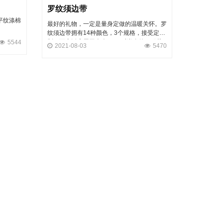
罗纹须边带
平纹涤棉
最好的礼物，一定是量身定做的温暖关怀。罗
纹须边带拥有14种颜色，3个规格，接受定
制，可广泛应用于个人diy，时尚发饰，服装
5544
2021-08-03
5470
辅料等